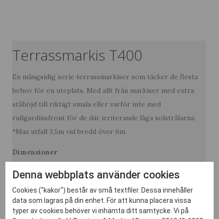
Terrassmarkis T400
En mångsidig serie terrassmarkiser som täcker de flesta
behov för en uteplats. Med allt från markiser med extra
ståhöjd till riktigt smala eller varför inte med
rullgardinsfront för de där irriterande låga solstrålarna.
*Max utfall 3,5m vid bredd över 6m.
Dimensioner
Denna webbplats använder cookies
Max utfall:
4,0m*
Cookies ("kakor") består av små textfiler. Dessa innehåller
Max bredd:
7,0m
data som lagras på din enhet. För att kunna placera vissa
eller
KONTAKTA OSS
LADDA NER PRODUKTBLAD
typer av cookies behöver vi inhämta ditt samtycke. Vi på