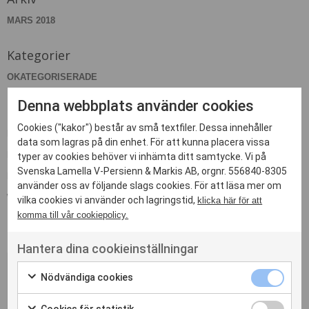
MARS 2018
Kategorier
OKATEGORISERADE
Denna webbplats använder cookies
Meta
Cookies ("kakor") består av små textfiler. Dessa innehåller
LOGGA IN
data som lagras på din enhet. För att kunna placera vissa
FLÖDE FÖR INLÄGG
typer av cookies behöver vi inhämta ditt samtycke. Vi på
Svenska Lamella V-Persienn & Markis AB, orgnr. 556840-8305
FLÖDE FÖR KOMMENTARER
använder oss av följande slags cookies. För att läsa mer om
WORDPRESS.ORG
vilka cookies vi använder och lagringstid,
klicka här för att
komma till vår cookiepolicy.
Hantera dina cookieinställningar
Nödvändiga cookies
Kontakta oss