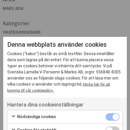
MARS 2018
Kategorier
OKATEGORISERADE
Denna webbplats använder cookies
Meta
Cookies ("kakor") består av små textfiler. Dessa innehåller
LOGGA IN
data som lagras på din enhet. För att kunna placera vissa
FLÖDE FÖR INLÄGG
typer av cookies behöver vi inhämta ditt samtycke. Vi på
Svenska Lamella V-Persienn & Markis AB, orgnr. 556840-8305
FLÖDE FÖR KOMMENTARER
använder oss av följande slags cookies. För att läsa mer om
WORDPRESS.ORG
vilka cookies vi använder och lagringstid,
klicka här för att
komma till vår cookiepolicy.
Hantera dina cookieinställningar
Nödvändiga cookies
Kontakta oss