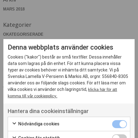
MARS 2018
Kategorier
OKATEGORISERADE
Denna webbplats använder cookies
Meta
Cookies ("kakor") består av små textfiler. Dessa innehåller
LOGGA IN
data som lagras på din enhet. För att kunna placera vissa
FLÖDE FÖR INLÄGG
typer av cookies behöver vi inhämta ditt samtycke. Vi på
Svenska Lamella V-Persienn & Markis AB, orgnr. 556840-8305
FLÖDE FÖR KOMMENTARER
använder oss av följande slags cookies. För att läsa mer om
WORDPRESS.ORG
vilka cookies vi använder och lagringstid,
klicka här för att
komma till vår cookiepolicy.
Hantera dina cookieinställningar
Nödvändiga cookies
Kontakta oss