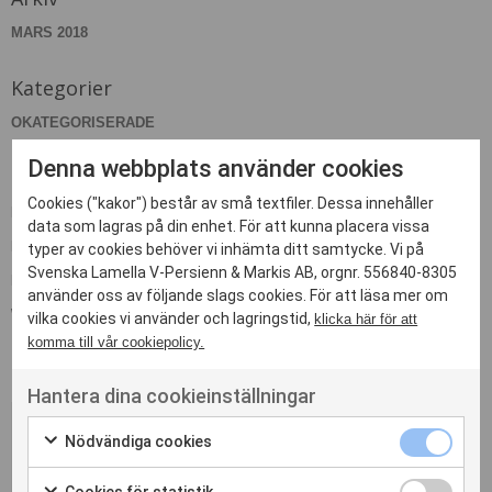
MARS 2018
Kategorier
OKATEGORISERADE
Denna webbplats använder cookies
Meta
Cookies ("kakor") består av små textfiler. Dessa innehåller
LOGGA IN
data som lagras på din enhet. För att kunna placera vissa
FLÖDE FÖR INLÄGG
typer av cookies behöver vi inhämta ditt samtycke. Vi på
Svenska Lamella V-Persienn & Markis AB, orgnr. 556840-8305
FLÖDE FÖR KOMMENTARER
använder oss av följande slags cookies. För att läsa mer om
WORDPRESS.ORG
vilka cookies vi använder och lagringstid,
klicka här för att
komma till vår cookiepolicy.
Hantera dina cookieinställningar
Nödvändiga cookies
Kontakta oss