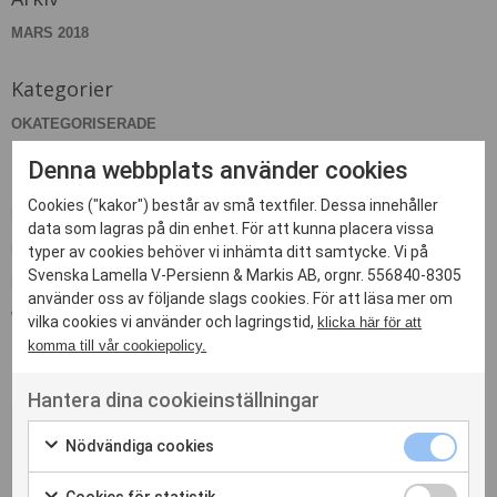
MARS 2018
Kategorier
OKATEGORISERADE
Denna webbplats använder cookies
Meta
Cookies ("kakor") består av små textfiler. Dessa innehåller
LOGGA IN
data som lagras på din enhet. För att kunna placera vissa
FLÖDE FÖR INLÄGG
typer av cookies behöver vi inhämta ditt samtycke. Vi på
Svenska Lamella V-Persienn & Markis AB, orgnr. 556840-8305
FLÖDE FÖR KOMMENTARER
använder oss av följande slags cookies. För att läsa mer om
WORDPRESS.ORG
vilka cookies vi använder och lagringstid,
klicka här för att
komma till vår cookiepolicy.
Hantera dina cookieinställningar
Nödvändiga cookies
Kontakta oss