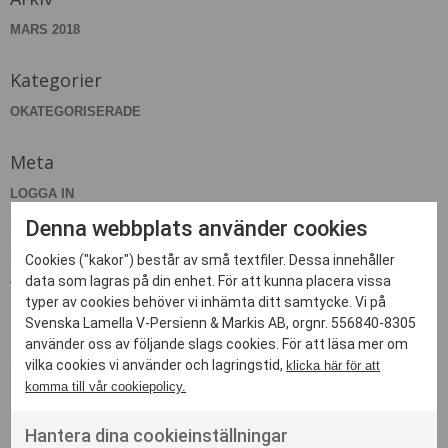
MARS 2018
Kategorier
OKATEGORISERADE
Meta
LOGGA IN
Denna webbplats använder cookies
FLÖDE FÖR INLÄGG
FLÖDE FÖR KOMMENTARER
Cookies ("kakor") består av små textfiler. Dessa innehåller
data som lagras på din enhet. För att kunna placera vissa
WORDPRESS.ORG
typer av cookies behöver vi inhämta ditt samtycke. Vi på
Svenska Lamella V-Persienn & Markis AB, orgnr. 556840-8305
använder oss av följande slags cookies. För att läsa mer om
vilka cookies vi använder och lagringstid,
klicka här för att
komma till vår cookiepolicy.
Kontakta oss
Hantera dina cookieinställningar