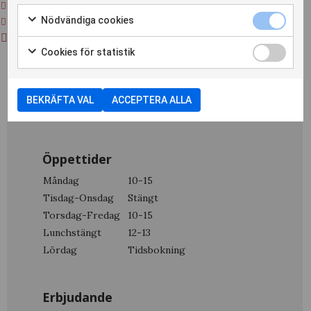
08-87 59 87
Nödvändiga cookies
info@svenskalamella.se
Jämtlandsgatan 120
Cookies för statistik
162 60 Vällingby
Cookieinställningar
BEKRÄFTA VAL
ACCEPTERA ALLA
Öppettider
Måndag
10-15
Tisdag-Onsdag
Stängt
Torsdag-Fredag
10-15
Lunchstängt
12-13
Lördag
Tidsbokning
Erbjudande