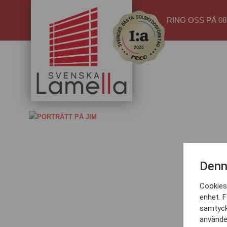
RING OSS PÅ 08-
jimvit (1)
Denn
Cookies 
enhet. F
samtyck
använder