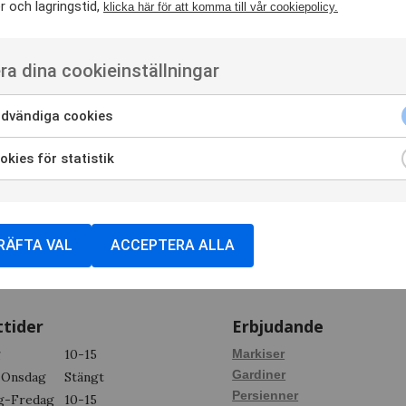
 och lagringstid,
klicka här för att komma till vår cookiepolicy.
ra dina cookieinställningar
dvändiga cookies
kies för statistik
RÄFTA VAL
ACCEPTERA ALLA
tider
Erbjudande
g
10-15
Markiser
Gardiner
-Onsdag
Stängt
Persienner
g-Fredag
10-15