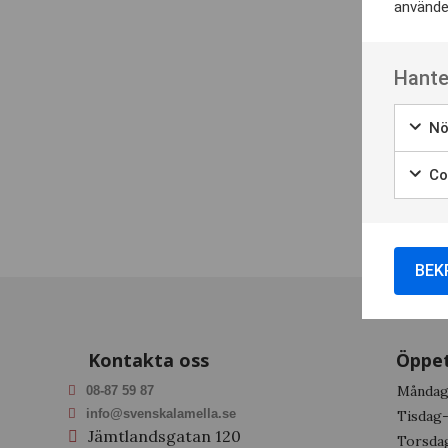
använder
Hante
Nö
Coo
BEK
Kontakta oss
Öppet
Månda
08-87 59 87
info@svenskalamella.se
Tisdag
Jämtlandsgatan 120
Torsda