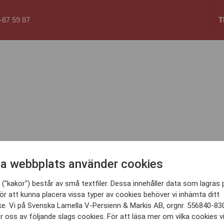
87 59 87
T
a webbplats använder cookies
("kakor") består av små textfiler. Dessa innehåller data som lagras 
ör att kunna placera vissa typer av cookies behöver vi inhämta ditt
e. Vi på Svenska Lamella V-Persienn & Markis AB, orgnr. 556840-83
 oss av följande slags cookies. För att läsa mer om vilka cookies v