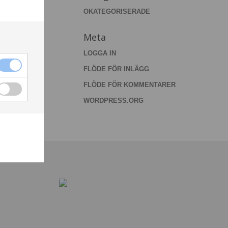
OKATEGORISERADE
Meta
LOGGA IN
FLÖDE FÖR INLÄGG
FLÖDE FÖR KOMMENTARER
WORDPRESS.ORG