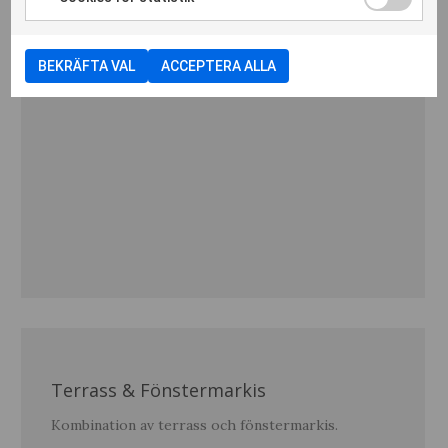
SE REFERENS
BEKRÄFTA VAL
ACCEPTERA ALLA
Terrass & Fönstermarkis
Kombination av terrass och fönstermarkis.