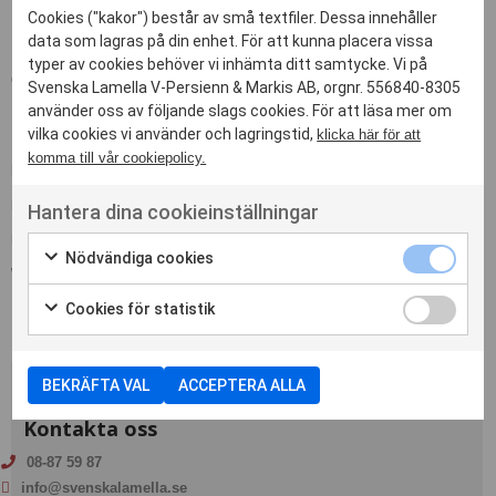
Cookies ("kakor") består av små textfiler. Dessa innehåller
Kategorier
data som lagras på din enhet. För att kunna placera vissa
typer av cookies behöver vi inhämta ditt samtycke. Vi på
OKATEGORISERADE
Svenska Lamella V-Persienn & Markis AB, orgnr. 556840-8305
använder oss av följande slags cookies. För att läsa mer om
Meta
vilka cookies vi använder och lagringstid,
klicka här för att
komma till vår cookiepolicy.
LOGGA IN
FLÖDE FÖR INLÄGG
Hantera dina cookieinställningar
FLÖDE FÖR KOMMENTARER
Nödvändiga cookies
WORDPRESS.ORG
Cookies för statistik
BEKRÄFTA VAL
ACCEPTERA ALLA
Kontakta oss
08-87 59 87
info@svenskalamella.se