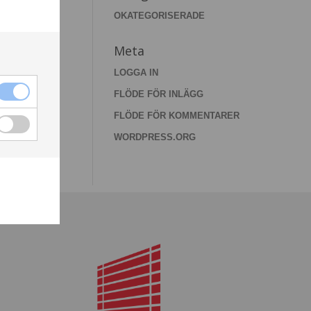
OKATEGORISERADE
Meta
LOGGA IN
FLÖDE FÖR INLÄGG
FLÖDE FÖR KOMMENTARER
WORDPRESS.ORG