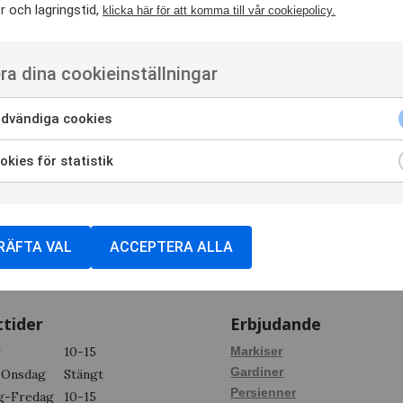
 och lagringstid,
klicka här för att komma till vår cookiepolicy.
ra dina cookieinställningar
dvändiga cookies
kies för statistik
RÄFTA VAL
ACCEPTERA ALLA
tider
Erbjudande
g
10-15
Markiser
Gardiner
-Onsdag
Stängt
Persienner
g-Fredag
10-15