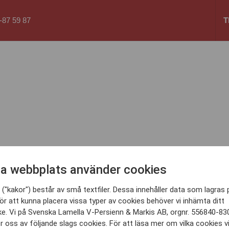
87 59 87
T
a webbplats använder cookies
("kakor") består av små textfiler. Dessa innehåller data som lagras 
ör att kunna placera vissa typer av cookies behöver vi inhämta ditt
e. Vi på Svenska Lamella V-Persienn & Markis AB, orgnr. 556840-83
 oss av följande slags cookies. För att läsa mer om vilka cookies v