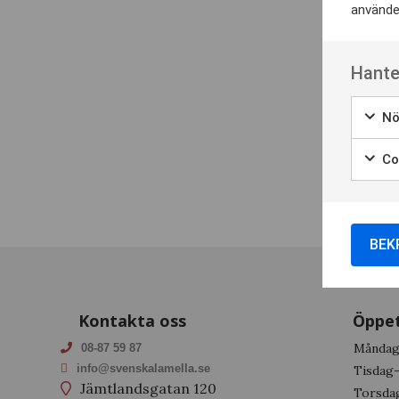
använder
Hante
Nö
Coo
BEK
Kontakta oss
Öppet
Månda
08-87 59 87
info@svenskalamella.se
Tisdag
Jämtlandsgatan 120
Torsda