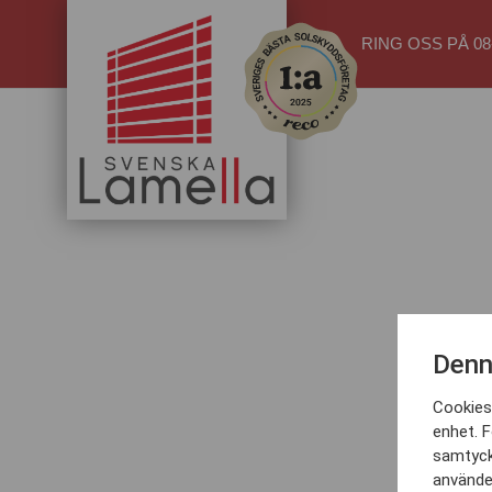
RING OSS PÅ 08-
Pergola_Styra
Denn
Cookies 
enhet. F
samtyck
använder