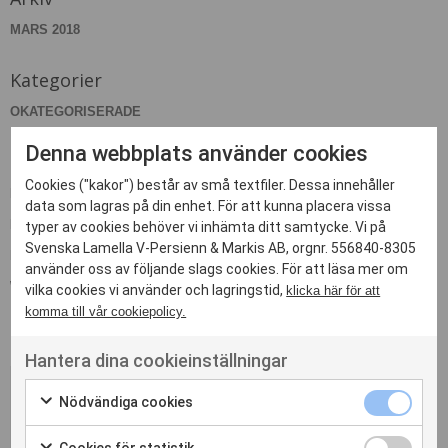
MARS 2018
Kategorier
OKATEGORISERADE
Denna webbplats använder cookies
Meta
Cookies ("kakor") består av små textfiler. Dessa innehåller
LOGGA IN
data som lagras på din enhet. För att kunna placera vissa
FLÖDE FÖR INLÄGG
typer av cookies behöver vi inhämta ditt samtycke. Vi på
Svenska Lamella V-Persienn & Markis AB, orgnr. 556840-8305
FLÖDE FÖR KOMMENTARER
använder oss av följande slags cookies. För att läsa mer om
WORDPRESS.ORG
vilka cookies vi använder och lagringstid,
klicka här för att
komma till vår cookiepolicy.
Hantera dina cookieinställningar
Nödvändiga cookies
Kontakta oss