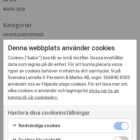
MARS 2018
Kategorier
OKATEGORISERADE
Denna webbplats använder cookies
Meta
Cookies ("kakor") består av små textfiler. Dessa innehåller
LOGGA IN
data som lagras på din enhet. För att kunna placera vissa
FLÖDE FÖR INLÄGG
typer av cookies behöver vi inhämta ditt samtycke. Vi på
Svenska Lamella V-Persienn & Markis AB, orgnr. 556840-8305
FLÖDE FÖR KOMMENTARER
använder oss av följande slags cookies. För att läsa mer om
WORDPRESS.ORG
vilka cookies vi använder och lagringstid,
klicka här för att
komma till vår cookiepolicy.
Hantera dina cookieinställningar
Nödvändiga cookies
Kontakta oss