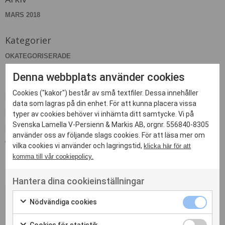
MARS 2018
Kategorier
OKATEGORISERADE
Denna webbplats använder cookies
Meta
Cookies ("kakor") består av små textfiler. Dessa innehåller
LOGGA IN
data som lagras på din enhet. För att kunna placera vissa
FLÖDE FÖR INLÄGG
typer av cookies behöver vi inhämta ditt samtycke. Vi på
Svenska Lamella V-Persienn & Markis AB, orgnr. 556840-8305
FLÖDE FÖR KOMMENTARER
använder oss av följande slags cookies. För att läsa mer om
WORDPRESS.ORG
vilka cookies vi använder och lagringstid,
klicka här för att
komma till vår cookiepolicy.
Hantera dina cookieinställningar
Nödvändiga cookies
Kontakta oss