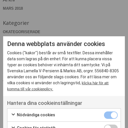
MARS 2018
Kategorier
OKATEGORISERADE
Denna webbplats använder cookies
Meta
Cookies ("kakor") består av små textfiler. Dessa innehåller
LOGGA IN
data som lagras på din enhet. För att kunna placera vissa
FLÖDE FÖR INLÄGG
typer av cookies behöver vi inhämta ditt samtycke. Vi på
Svenska Lamella V-Persienn & Markis AB, orgnr. 556840-8305
FLÖDE FÖR KOMMENTARER
använder oss av följande slags cookies. För att läsa mer om
WORDPRESS.ORG
vilka cookies vi använder och lagringstid,
klicka här för att
komma till vår cookiepolicy.
Hantera dina cookieinställningar
Nödvändiga cookies
Kontakta oss