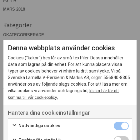
MARS 2018
Kategorier
OKATEGORISERADE
Denna webbplats använder cookies
Meta
Cookies ("kakor") består av små textfiler. Dessa innehåller
LOGGA IN
data som lagras på din enhet. För att kunna placera vissa
FLÖDE FÖR INLÄGG
typer av cookies behöver vi inhämta ditt samtycke. Vi på
Svenska Lamella V-Persienn & Markis AB, orgnr. 556840-8305
FLÖDE FÖR KOMMENTARER
använder oss av följande slags cookies. För att läsa mer om
WORDPRESS.ORG
vilka cookies vi använder och lagringstid,
klicka här för att
komma till vår cookiepolicy.
Hantera dina cookieinställningar
Nödvändiga cookies
Kontakta oss