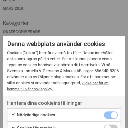
MARS 2018
Kategorier
OKATEGORISERADE
Denna webbplats använder cookies
Meta
Cookies ("kakor") består av små textfiler. Dessa innehåller
LOGGA IN
data som lagras på din enhet. För att kunna placera vissa
FLÖDE FÖR INLÄGG
typer av cookies behöver vi inhämta ditt samtycke. Vi på
Svenska Lamella V-Persienn & Markis AB, orgnr. 556840-8305
FLÖDE FÖR KOMMENTARER
använder oss av följande slags cookies. För att läsa mer om
WORDPRESS.ORG
vilka cookies vi använder och lagringstid,
klicka här för att
komma till vår cookiepolicy.
Hantera dina cookieinställningar
Nödvändiga cookies
Kontakta oss