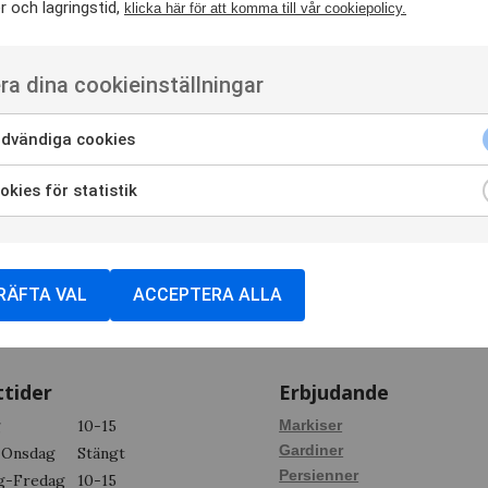
 och lagringstid,
klicka här för att komma till vår cookiepolicy.
ra dina cookieinställningar
dvändiga cookies
kies för statistik
RÄFTA VAL
ACCEPTERA ALLA
tider
Erbjudande
g
10-15
Markiser
Gardiner
-Onsdag
Stängt
Persienner
g-Fredag
10-15