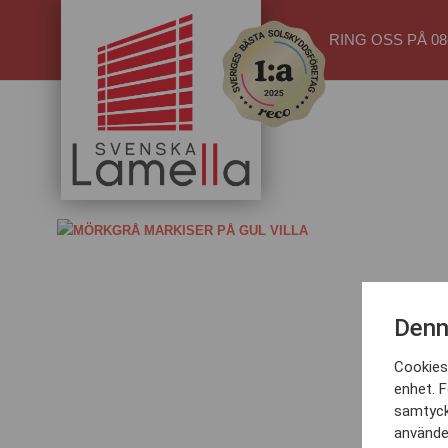
RING OSS PÅ 08-
FönstermarkisT320_01 (4)
Denn
Cookies 
enhet. F
samtyck
använder