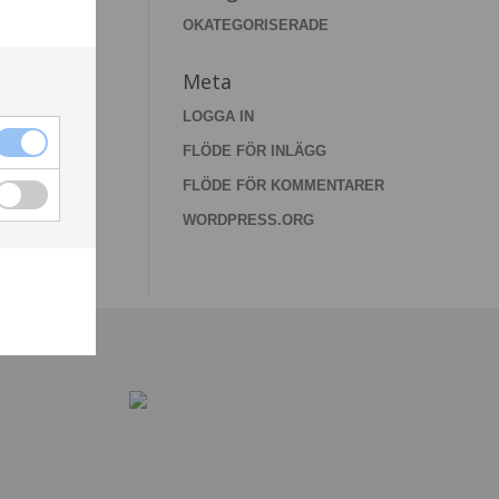
OKATEGORISERADE
Meta
LOGGA IN
FLÖDE FÖR INLÄGG
FLÖDE FÖR KOMMENTARER
WORDPRESS.ORG