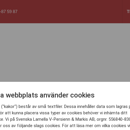
87 59 87
T
a webbplats använder cookies
("kakor") består av små textfiler. Dessa innehåller data som lagras 
ör att kunna placera vissa typer av cookies behöver vi inhämta ditt
e. Vi på Svenska Lamella V-Persienn & Markis AB, orgnr. 556840-83
 oss av följande slags cookies. För att läsa mer om vilka cookies v