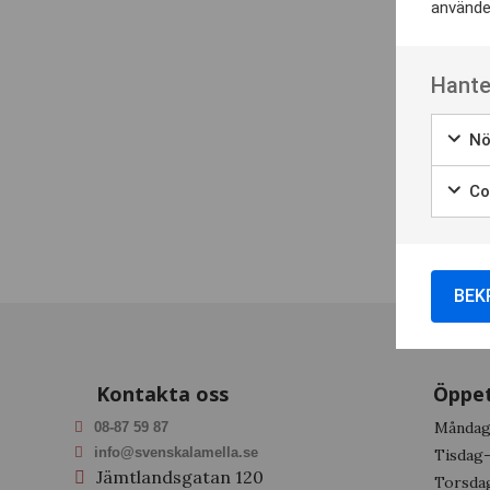
använder
Hante
Nö
Coo
BEK
Kontakta oss
Öppet
Månda
08-87 59 87
info@svenskalamella.se
Tisdag
Jämtlandsgatan 120
Torsda